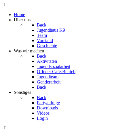
Home
Über uns
Back
Jugendhaus K9
Team
Vorstand
Geschichte
Was wir machen
Back
Aktivitäten
Jugendsozialarbeit
Offener Café-Betrieb
Jugendteam
Genderarbeit
Back
Sonstiges
Back
Partyanfrage
Downloads
Videos
Login