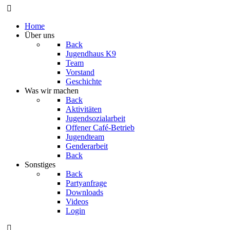
Home
Über uns
Back
Jugendhaus K9
Team
Vorstand
Geschichte
Was wir machen
Back
Aktivitäten
Jugendsozialarbeit
Offener Café-Betrieb
Jugendteam
Genderarbeit
Back
Sonstiges
Back
Partyanfrage
Downloads
Videos
Login